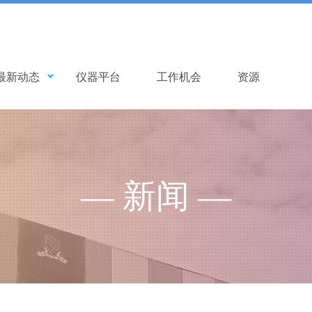
最新动态
仪器平台
工作机会
资源
— 新闻 —